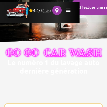
Effectuer une r
4.4/5
(avis)
Le numéro 1 du lavage auto
dernière génération