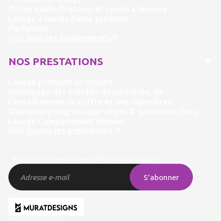
Pistes Haute Pression et canon à mousse
Lavage à lances haute pression
Parfumeur
Voir tous les équipements
NOS PRESTATIONS
Lavage premium de voiture
Nettoyage des entrées de portières, de
l’encadrement du coffre et des charnières
Shampoing dégraissage sièges & garnitures tissu
Lavage Compartiment Moteur
Voir toutes les prestations
Restez au courant de nos offres et nouveautés !
Mentions légales