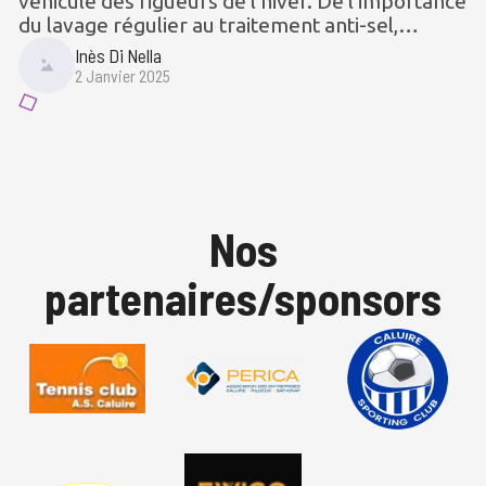
véhicule des rigueurs de l’hiver. De l’importance
du lavage régulier au traitement anti-sel,
apprenez comment garder votre voiture en
Inès Di Nella
parfait état même durant les mois les plus
2 Janvier 2025
froids.
Nos
partenaires/sponsors