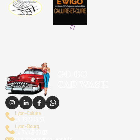
Lyon-Caluire
04 78 31 15 37
Lyon-Bourg
04 74 45 07 03
contact@gogocarwash.fr