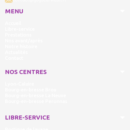
MENU
Accueil
Libre-service
Prestations
Nos avant/après
Notre histoire
Actualités
Contact
NOS CENTRES
Lyon-Caluire
Bourg-en-bresse Brou
Bourg-en-bresse La Neuve
Bourg-en-bresse Peronnas
LIBRE-SERVICE
Portique de lavage