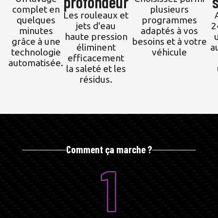
profondeur
complet en
plusieurs
Les rouleaux et
quelques
programmes
jets d'eau
2
minutes
adaptés à vos
haute pression
grâce à une
besoins et à votre
éliminent
a
technologie
véhicule
efficacement
automatisée.
la saleté et les
résidus.
Comment ça marche ?
1