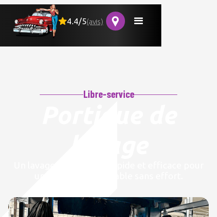
4.4/5
(avis)
Libre-service
Portique de
lavage
Un lavage automatisé, rapide et efficace pour
une voiture impeccable sans effort.