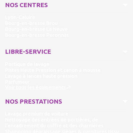
NOS CENTRES
Lyon-Caluire
Bourg-en-bresse Brou
Bourg-en-bresse La Neuve
Bourg-en-bresse Peronnas
LIBRE-SERVICE
Portique de lavage
Pistes Haute Pression et canon à mousse
Lavage à lances haute pression
Parfumeur
Voir tous les équipements
NOS PRESTATIONS
Lavage premium de voiture
Nettoyage des entrées de portières, de
l’encadrement du coffre et des charnières
Shampoing dégraissage sièges & garnitures tissu