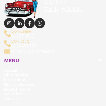
Lyon-Caluire
04 78 31 15 37
Lyon-Bourg
04 74 45 07 03
contact@gogocarwash.fr
MENU
Accueil
Libre-service
Prestations
Nos avant/après
Notre histoire
Actualités
Contact