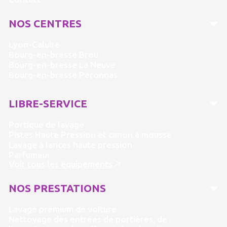
NOS CENTRES
Lyon-Caluire
Bourg-en-bresse Brou
Bourg-en-bresse La Neuve
Bourg-en-bresse Peronnas
LIBRE-SERVICE
Portique de lavage
Pistes Haute Pression et canon à mousse
Lavage à lances haute pression
Parfumeur
Voir tous les équipements
NOS PRESTATIONS
Lavage premium de voiture
Nettoyage des entrées de portières, de