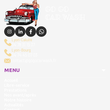
Lyon-Caluire
04 78 31 15 37
Lyon-Bourg
04 74 45 07 03
contact@gogocarwash.fr
MENU
Accueil
Libre-service
Prestations
Nos avant/après
Notre histoire
Actualités
Contact