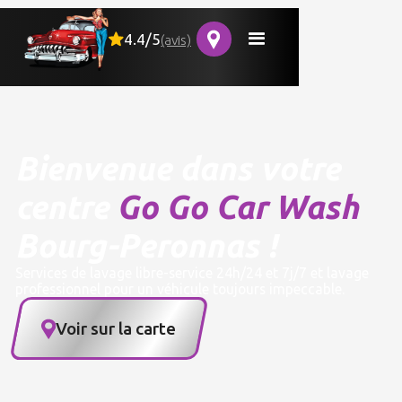
4.4/5
(avis)
Bienvenue dans votre
centre
Go Go Car Wash
Bourg-Peronnas !
Services de lavage libre-service 24h/24 et 7j/7 et lavage
professionnel pour un véhicule toujours impeccable.
Voir sur la carte